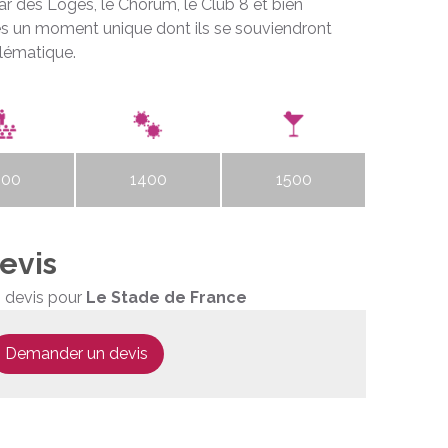
Bar des Loges, le Chorum, le Club 8 et bien
ves un moment unique dont ils se souviendront
lématique.
000
1400
1500
ité
Capacité
Capacité
re
repas
cocktail
evis
 devis pour
Le Stade de France
Demander un devis