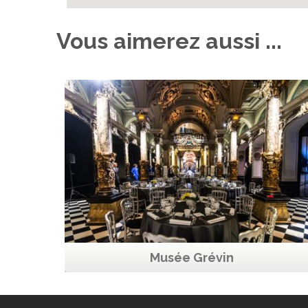
Vous aimerez aussi ...
MUSÉE GRÉVIN
Capacité maximum
300
Paris Nord
"MuseeMonument
#Festif
Musée Grévin