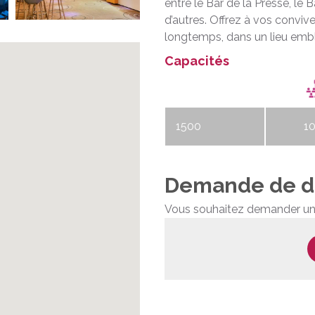
entre le Bar de la Presse, le 
d’autres. Offrez à vos convi
longtemps, dans un lieu emb
Capacités
1500
1
Titre
Capac
de
théât
ligne
Demande de d
Vous souhaitez demander un