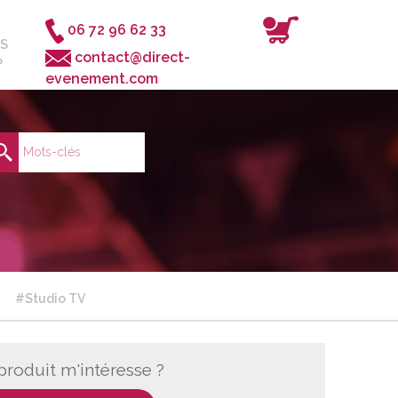
06 72 96 62 33
S
contact@direct-
?
evenement.com
Demander un devis
#Studio TV
produit m'intéresse ?