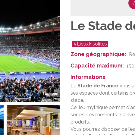
Le Stade d
#LieuxInsolites
Zone géographique
Ré
Capacité maximum
150
Informations
Le
Stade de France
vous ac
ses espaces dont certains pr
stade.
Ce lieu mythique permet d'acc
sortes d'évènements : Conven
produits...
Vous pourrez disposer de l’e